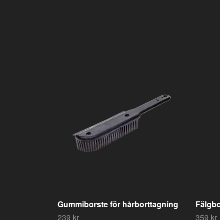
Gummiborste för hårborttagning
Fälgbo
239 kr
359 kr