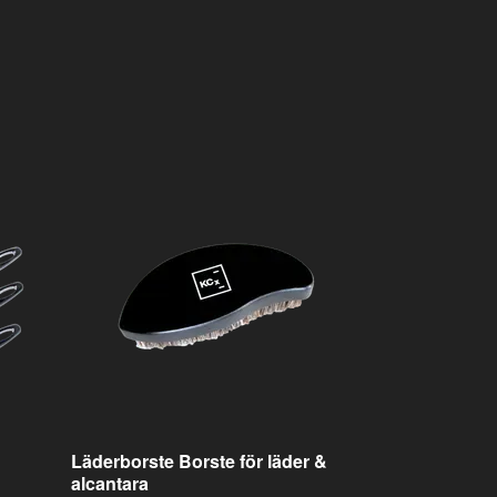
Skruvdragarbo
Hard
259 kr
Läderborste Borste för läder &
alcantara