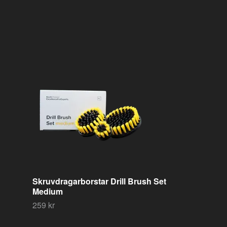
Schampo Rrw
Wash, 1 Liter
219 kr
Skruvdragarborstar Drill Brush Set
Medium
259 kr