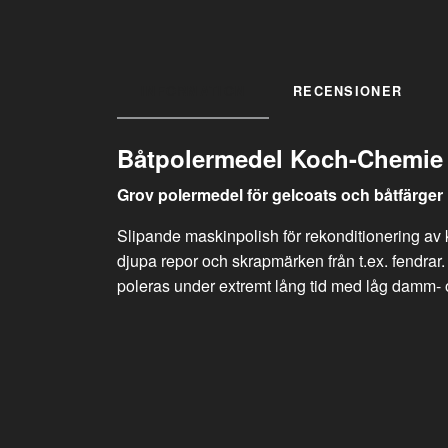
INFORMATION
RECENSIONER
Båtpolermedel Koch-Chemie G
Grov polermedel för gelcoats och båtfärger
Slipande maskinpolish för rekonditionering av k
djupa repor och skrapmärken från t.ex. fendrar.
poleras under extremt lång tid med låg damm- och