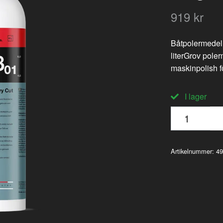
919 kr
Båtpolermedel
literGrov pole
maskinpolish fö
I lager
Artikelnummer:
49