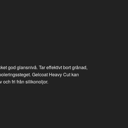
et god glansnivå. Tar effektivt bort grånad,
a poleringssteget. Gelcoat Heavy Cut kan
ch fri från silikonoljor.