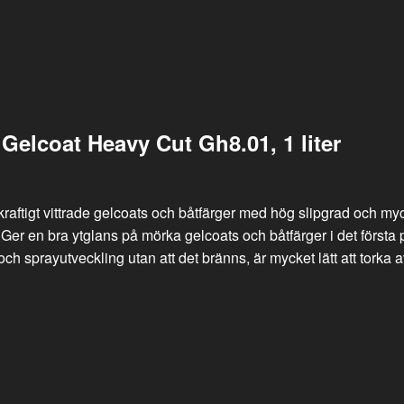
elcoat Heavy Cut Gh8.01, 1 liter
raftigt vittrade gelcoats och båtfärger med hög slipgrad och myck
 Ger en bra ytglans på mörka gelcoats och båtfärger i det först
 sprayutveckling utan att det bränns, är mycket lätt att torka av o