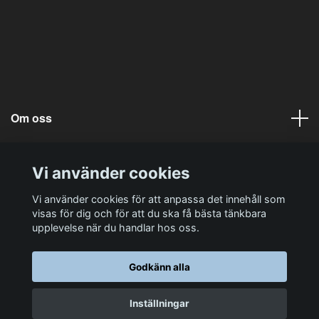
Om oss
Läs mer
Vi använder cookies
Sociala medier
Vi använder cookies för att anpassa det innehåll som
visas för dig och för att du ska få bästa tänkbara
upplevelse när du handlar hos oss.
Godkänn alla
© 2026 Koch-Chemie Sverige
Inställningar