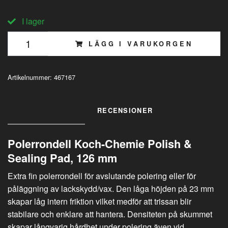
I lager
LÄGG I VARUKORGEN
Artikelnummer:
467167
INFORMATION
RECENSIONER
Polerrondell Koch-Chemie Polish &
Sealing Pad, 126 mm
Extra fin polerrondell för avslutande polering eller för
påläggning av lackskydd/vax. Den låga höjden på 23 mm
skapar låg intern friktion vilket medför att trissan blir
stabilare och enklare att hantera. Densiteten på skummet
skapar långvarig hårdhet under polering även vid