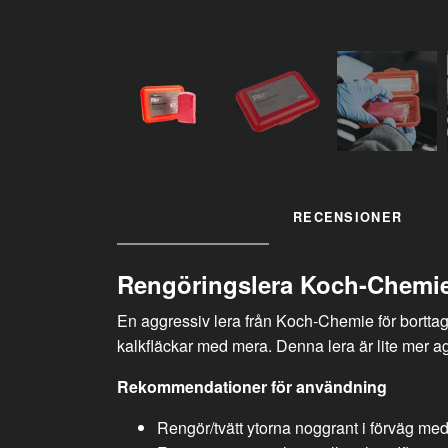
INFORMATION
RECENSIONER
Rengöringslera Koch-Chemi
En aggressiv lera från Koch-Chemie för borttagn
kalkfläckar med mera. Denna lera är lite mer ag
Rekommendationer för användning
Rengör/tvätt ytorna noggrant i förväg me