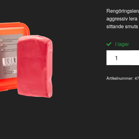
Rengöringsle
aggressiv lera
sittande smuts 
I lager
Artikelnummer:
47