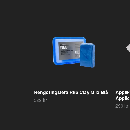
Rengöringslera Rkb Clay Mild Blå
Applik
Applic
529 kr
299 kr