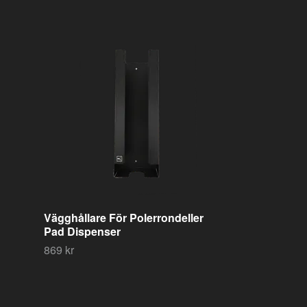
Rengöringsl
Clay Scrubbe
419 kr
Vägghållare För Polerrondeller
Pad Dispenser
869 kr