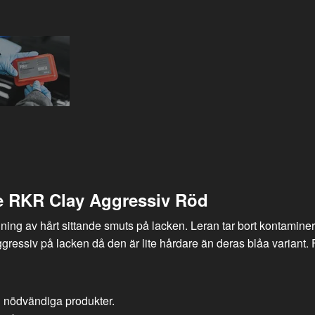
e RKR Clay Aggressiv Röd
ing av hårt sittande smuts på lacken. Leran tar bort kontaminerin
gressiv på lacken då den är lite hårdare än deras blåa variant.
d nödvändiga produkter.