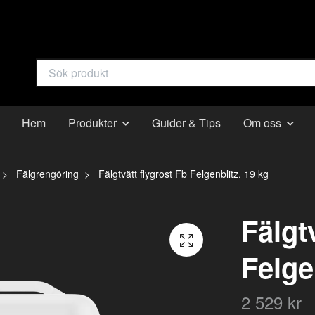
Hem
Produkter
Guider & Tips
Om oss
Fälgrengöring
Fälgtvätt flygrost Fb Felgenblitz, 19 kg
Fälgt
Felge
2 529 kr