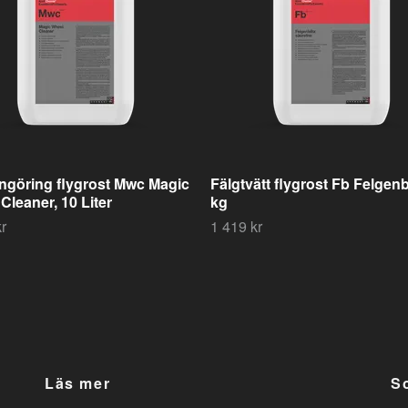
ngöring flygrost Mwc Magic
Fälgtvätt flygrost Fb Felgenbl
Cleaner, 10 Liter
kg
r
1 419 kr
Läs mer
S