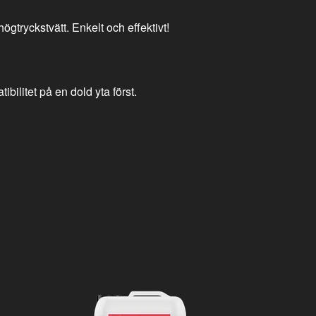
gtryckstvätt. Enkelt och effektivt!
bilitet på en dold yta först.
Fälgrengörin
Cleaner, 20 Li
5 099 kr