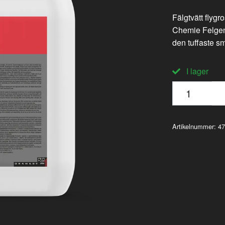
Fälgtvätt flyg
Chemie Felgenbl
den tuffaste s
I lager
Artikelnummer:
47