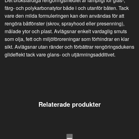
Det bruksfärdiga rengöringsmedlet är lämpligt för glas-,
färg- och polykarbonatytor både i och utanför båten. Tack
vare den milda formuleringen kan den användas för att
rengöra båtfönster (skrov, sprayhood eller presenning),
målade ytor och plast. Avlägsnar enkelt vardaglig smuts
som olja, fett och miljöföroreningar som förhindrar en klar
sikt. Avlägsnar utan ränder och förbättrar rengöringsdukens
glideffekt tack vare glans- och utjämningsadditivet.