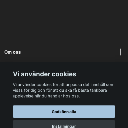
Om oss
Läs mer
Vi använder cookies
Sociala medier
Vi använder cookies för att anpassa det innehåll som
visas för dig och för att du ska få bästa tänkbara
upplevelse när du handlar hos oss.
Godkänn alla
© 2026 Koch-Chemie Sverige
Inställningar